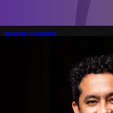
Ignacio Opazo – Co-Fundador de
Zapping
En esta edición de Startup
Patagonia recibiremos a Ignacio
Opazo, CTO y cofundador de
Zapping, la scale-up chilena que
está cambiando la manera en que
América Latina ve televisión. ​
Zapping nació con una idea simple
y potente: ofrecer una experiencia
de TV por internet fluida, sin
decodificadores ni contratos, y hoy