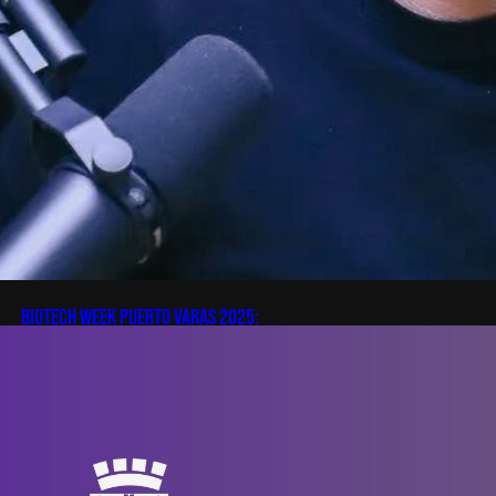
Biotech Week Puerto Varas 2025:
Innovación, emprendimiento y vida en
la Patagonia
Únete al impulso hacia el futuro:
del 3 al 5 de noviembre de 2025,
en Puerto Varas, se realizará la
Biotech Week Puerto Varas 2025