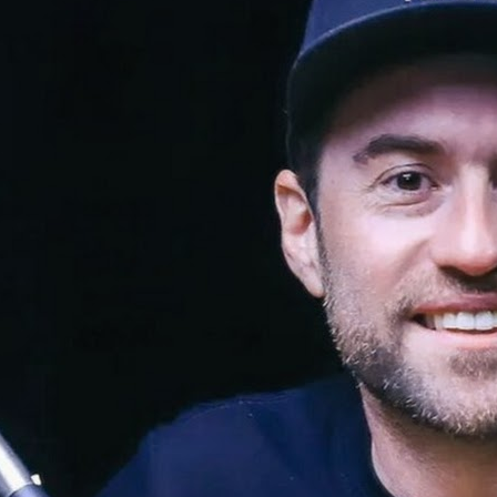
visionario!), evento que buscó dar
visibilidad al emprendimiento
tecnológico en Chile, hasta fundar
Welcu, la primera empresa
latinoamericana acelerada por 500
Startups en Silicon Valley.