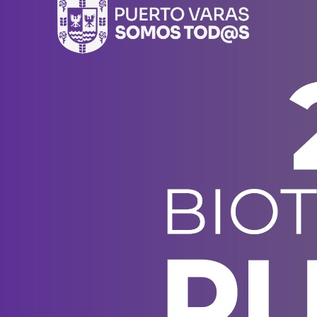
donde la biotecnología, el
emprendimiento y el entorno
patagónico convergen para
transformar ideas en impacto.