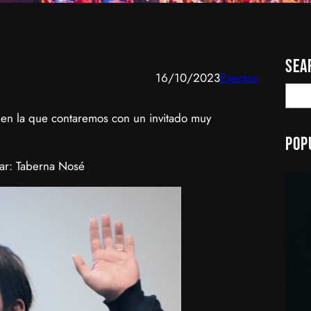
Sea
16/10/2023
Eventos
S
e
 en la que contaremos con un invitado muy
a
Pop
r
c
ar: Taberna Nosé
h