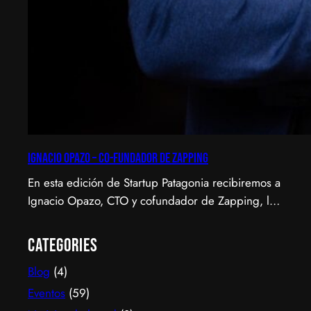
Ignacio Opazo – Co-Fundador de Zapping
En esta edición de Startup Patagonia recibiremos a
Ignacio Opazo, CTO y cofundador de Zapping, la
scale-up chilena que está cambiando la manera en
que América Latina ve televisión. ​Zapping nació
Categories
con una idea simple y potente: ofrecer una
Blog
(4)
experiencia de TV por internet fluida, sin
decodificadores ni contratos, y hoy suma más de
Eventos
(59)
600…