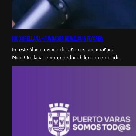
Nico Orellana – Fundador de Welcu & Flycrew
En este último evento del año nos acompañará
Nico Orellana, emprendedor chileno que decidió
no ser gerente, sino constructor de impacto.
Desde que en 2007 fundó Webprendedor (¡un
visionario!), evento que buscó dar visibilidad al
emprendimiento tecnológico en Chile, hasta
fundar Welcu, la primera empresa latinoamericana
acelerada por 500 Startups en Silicon Valley.