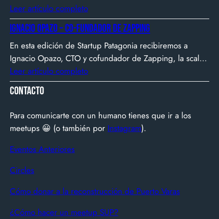
Biotech Week Puerto Varas 2025 donde la
Leer artículo completo
biotecnología, el emprendimiento y el entorno
Ignacio Opazo – Co-Fundador de Zapping
patagónico convergen para transformar ideas en
En esta edición de Startup Patagonia recibiremos a
impacto.
Ignacio Opazo, CTO y cofundador de Zapping, la scale-
up chilena que está cambiando la manera en que
Leer artículo completo
América Latina ve televisión. ​Zapping nació con una idea
Contacto
simple y potente: ofrecer una experiencia de TV por
internet fluida, sin decodificadores ni contratos, y hoy
Para comunicarte con un humano tienes que ir a los
suma más de 600…
meetups 😀 (o también por
Instagram
).
Eventos Anteriores
Circles
Cómo donar a la reconstrucción de Puerto Varas
¿Cómo hacer un meetup SUP?