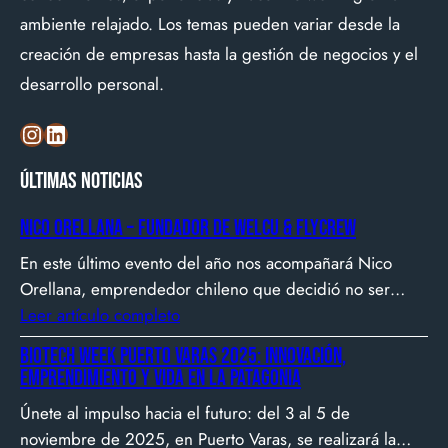
ambiente relajado. Los temas pueden variar desde la
creación de empresas hasta la gestión de negocios y el
desarrollo personal.
Instagram
LinkedIn
Últimas noticias
Nico Orellana – Fundador de Welcu & Flycrew
En este último evento del año nos acompañará Nico
Orellana, emprendedor chileno que decidió no ser
gerente, sino constructor de impacto. Desde que en
Leer artículo completo
2007 fundó Webprendedor (¡un visionario!), evento
Biotech Week Puerto Varas 2025: Innovación,
que buscó dar visibilidad al emprendimiento
emprendimiento y vida en la Patagonia
tecnológico en Chile, hasta fundar Welcu, la primera
Únete al impulso hacia el futuro: del 3 al 5 de
empresa latinoamericana acelerada por 500 Startups en
noviembre de 2025, en Puerto Varas, se realizará la
Silicon Valley.