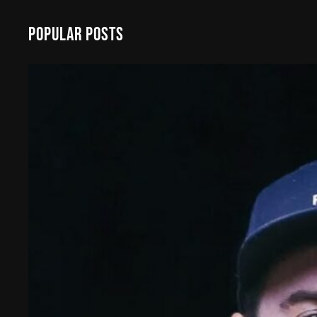
a
Popular Posts
r
c
h