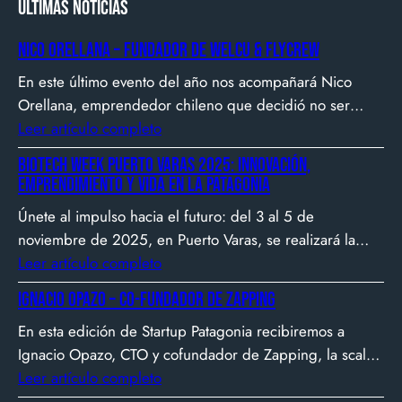
Últimas noticias
Nico Orellana – Fundador de Welcu & Flycrew
En este último evento del año nos acompañará Nico
Orellana, emprendedor chileno que decidió no ser
gerente, sino constructor de impacto. Desde que en
Leer artículo completo
2007 fundó Webprendedor (¡un visionario!), evento
Biotech Week Puerto Varas 2025: Innovación,
que buscó dar visibilidad al emprendimiento
emprendimiento y vida en la Patagonia
tecnológico en Chile, hasta fundar Welcu, la primera
Únete al impulso hacia el futuro: del 3 al 5 de
empresa latinoamericana acelerada por 500 Startups en
noviembre de 2025, en Puerto Varas, se realizará la
Silicon Valley.
Biotech Week Puerto Varas 2025 donde la
Leer artículo completo
biotecnología, el emprendimiento y el entorno
Ignacio Opazo – Co-Fundador de Zapping
patagónico convergen para transformar ideas en
En esta edición de Startup Patagonia recibiremos a
impacto.
Ignacio Opazo, CTO y cofundador de Zapping, la scale-
up chilena que está cambiando la manera en que
Leer artículo completo
América Latina ve televisión. ​Zapping nació con una idea