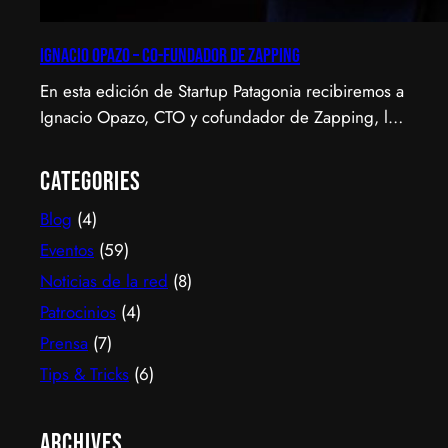
Ignacio Opazo – Co-Fundador de Zapping
En esta edición de Startup Patagonia recibiremos a
Ignacio Opazo, CTO y cofundador de Zapping, la
scale-up chilena que está cambiando la manera en
que América Latina ve televisión. ​Zapping nació
Categories
con una idea simple y potente: ofrecer una
Blog
(4)
experiencia de TV por internet fluida, sin
decodificadores ni contratos, y hoy suma más de
Eventos
(59)
600…
Noticias de la red
(8)
Patrocinios
(4)
Prensa
(7)
Tips & Tricks
(6)
Archives