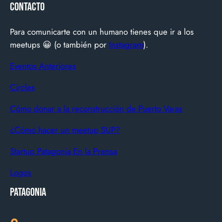
Contacto
simple y potente: ofrecer una experiencia de TV por
internet fluida, sin decodificadores ni contratos, y hoy
Para comunicarte con un humano tienes que ir a los
suma más de 600…
meetups 😀 (o también por
Instagram
).
Eventos Anteriores
Circles
Cómo donar a la reconstrucción de Puerto Varas
¿Cómo hacer un meetup SUP?
Startup Patagonia En la Prensa
Logos
Patagonia