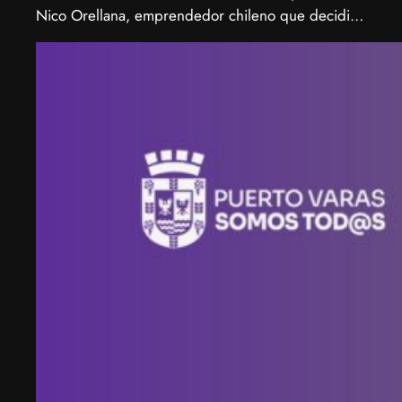
Nico Orellana, emprendedor chileno que decidió
no ser gerente, sino constructor de impacto.
Desde que en 2007 fundó Webprendedor (¡un
visionario!), evento que buscó dar visibilidad al
emprendimiento tecnológico en Chile, hasta
fundar Welcu, la primera empresa latinoamericana
acelerada por 500 Startups en Silicon Valley.