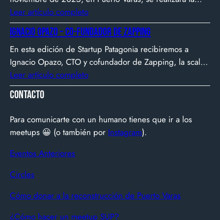
Silicon Valley.
Biotech Week Puerto Varas 2025 donde la
Leer artículo completo
biotecnología, el emprendimiento y el entorno
Ignacio Opazo – Co-Fundador de Zapping
patagónico convergen para transformar ideas en
En esta edición de Startup Patagonia recibiremos a
impacto.
Ignacio Opazo, CTO y cofundador de Zapping, la scale-
up chilena que está cambiando la manera en que
Leer artículo completo
América Latina ve televisión. ​Zapping nació con una idea
Contacto
simple y potente: ofrecer una experiencia de TV por
internet fluida, sin decodificadores ni contratos, y hoy
Para comunicarte con un humano tienes que ir a los
suma más de 600…
meetups 😀 (o también por
Instagram
).
Eventos Anteriores
Circles
Cómo donar a la reconstrucción de Puerto Varas
¿Cómo hacer un meetup SUP?