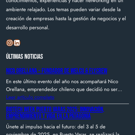
conocimientos, experiencias y hacer networking en un
ambiente relajado. Los temas pueden variar desde la
creación de empresas hasta la gestión de negocios y el
desarrollo personal.
Instagram
LinkedIn
Últimas noticias
Nico Orellana – Fundador de Welcu & Flycrew
En este último evento del año nos acompañará Nico
Orellana, emprendedor chileno que decidió no ser
gerente, sino constructor de impacto. Desde que en
Leer artículo completo
2007 fundó Webprendedor (¡un visionario!), evento
Biotech Week Puerto Varas 2025: Innovación,
que buscó dar visibilidad al emprendimiento
emprendimiento y vida en la Patagonia
tecnológico en Chile, hasta fundar Welcu, la primera
Únete al impulso hacia el futuro: del 3 al 5 de
empresa latinoamericana acelerada por 500 Startups en
noviembre de 2025, en Puerto Varas, se realizará la