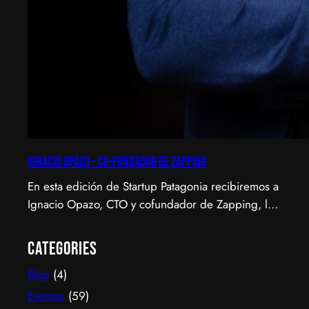
Ignacio Opazo – Co-Fundador de Zapping
En esta edición de Startup Patagonia recibiremos a
Ignacio Opazo, CTO y cofundador de Zapping, la
scale-up chilena que está cambiando la manera en
que América Latina ve televisión. ​Zapping nació
Categories
con una idea simple y potente: ofrecer una
Blog
(4)
experiencia de TV por internet fluida, sin
decodificadores ni contratos, y hoy suma más de
Eventos
(59)