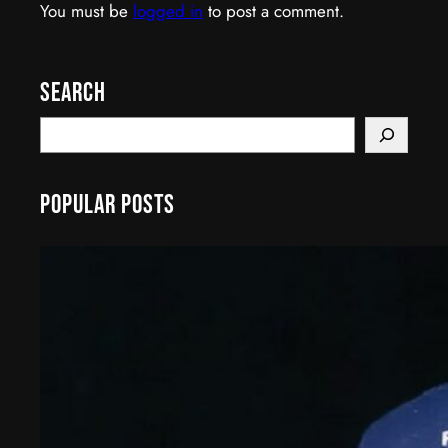
You must be
logged in
to post a comment.
Search
S
e
a
Popular Posts
r
c
h