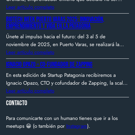
gerente, sino constructor de impacto. Desde que en
Leer artículo completo
2007 fundó Webprendedor (¡un visionario!), evento
Biotech Week Puerto Varas 2025: Innovación,
que buscó dar visibilidad al emprendimiento
emprendimiento y vida en la Patagonia
tecnológico en Chile, hasta fundar Welcu, la primera
Únete al impulso hacia el futuro: del 3 al 5 de
empresa latinoamericana acelerada por 500 Startups en
noviembre de 2025, en Puerto Varas, se realizará la
Silicon Valley.
Biotech Week Puerto Varas 2025 donde la
Leer artículo completo
biotecnología, el emprendimiento y el entorno
Ignacio Opazo – Co-Fundador de Zapping
patagónico convergen para transformar ideas en
En esta edición de Startup Patagonia recibiremos a
impacto.
Ignacio Opazo, CTO y cofundador de Zapping, la scale-
up chilena que está cambiando la manera en que
Leer artículo completo
América Latina ve televisión. ​Zapping nació con una idea
Contacto
simple y potente: ofrecer una experiencia de TV por
internet fluida, sin decodificadores ni contratos, y hoy
Para comunicarte con un humano tienes que ir a los
suma más de 600…
meetups 😀 (o también por
Instagram
).