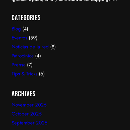
scale-up chilena que está cambiando la manera en
que América Latina ve televisión. ​Zapping nació
Categories
con una idea simple y potente: ofrecer una
Blog
(4)
experiencia de TV por internet fluida, sin
decodificadores ni contratos, y hoy suma más de
Eventos
(59)
600…
Noticias de la red
(8)
Patrocinios
(4)
Prensa
(7)
Tips & Tricks
(6)
Archives
November 2025
October 2025
September 2025