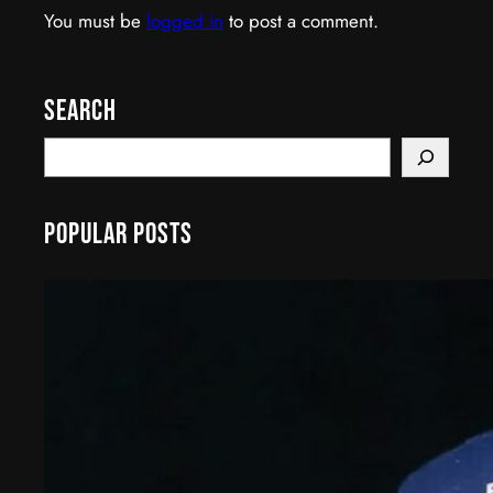
You must be
logged in
to post a comment.
Search
S
e
a
Popular Posts
r
c
h