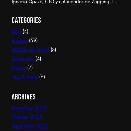
Ignacio Opazo, CTO y cofundador de Zapping, la
scale-up chilena que está cambiando la manera en
que América Latina ve televisión. ​Zapping nació
Categories
con una idea simple y potente: ofrecer una
Blog
(4)
experiencia de TV por internet fluida, sin
decodificadores ni contratos, y hoy suma más de
Eventos
(59)
600…
Noticias de la red
(8)
Patrocinios
(4)
Prensa
(7)
Tips & Tricks
(6)
Archives
November 2025
October 2025
September 2025