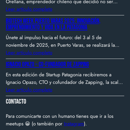
Orellana, emprendedor chileno que decidió no ser
gerente, sino constructor de impacto. Desde que en
Leer artículo completo
2007 fundó Webprendedor (¡un visionario!), evento
Biotech Week Puerto Varas 2025: Innovación,
que buscó dar visibilidad al emprendimiento
emprendimiento y vida en la Patagonia
tecnológico en Chile, hasta fundar Welcu, la primera
Únete al impulso hacia el futuro: del 3 al 5 de
empresa latinoamericana acelerada por 500 Startups en
noviembre de 2025, en Puerto Varas, se realizará la
Silicon Valley.
Biotech Week Puerto Varas 2025 donde la
Leer artículo completo
biotecnología, el emprendimiento y el entorno
Ignacio Opazo – Co-Fundador de Zapping
patagónico convergen para transformar ideas en
En esta edición de Startup Patagonia recibiremos a
impacto.
Ignacio Opazo, CTO y cofundador de Zapping, la scale-
up chilena que está cambiando la manera en que
Leer artículo completo
América Latina ve televisión. ​Zapping nació con una idea
Contacto
simple y potente: ofrecer una experiencia de TV por
internet fluida, sin decodificadores ni contratos, y hoy
Para comunicarte con un humano tienes que ir a los
suma más de 600…
meetups 😀 (o también por
Instagram
).