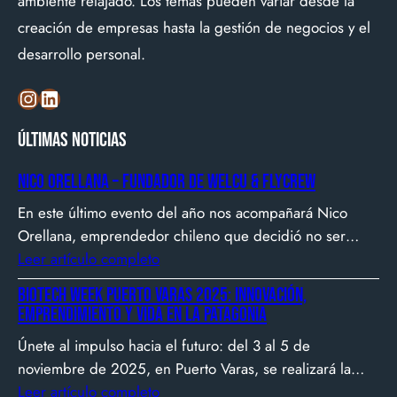
ambiente relajado. Los temas pueden variar desde la
creación de empresas hasta la gestión de negocios y el
desarrollo personal.
Instagram
LinkedIn
Últimas noticias
Nico Orellana – Fundador de Welcu & Flycrew
En este último evento del año nos acompañará Nico
Orellana, emprendedor chileno que decidió no ser
gerente, sino constructor de impacto. Desde que en
Leer artículo completo
2007 fundó Webprendedor (¡un visionario!), evento
Biotech Week Puerto Varas 2025: Innovación,
que buscó dar visibilidad al emprendimiento
emprendimiento y vida en la Patagonia
tecnológico en Chile, hasta fundar Welcu, la primera
Únete al impulso hacia el futuro: del 3 al 5 de
empresa latinoamericana acelerada por 500 Startups en
noviembre de 2025, en Puerto Varas, se realizará la
Silicon Valley.
Biotech Week Puerto Varas 2025 donde la
Leer artículo completo