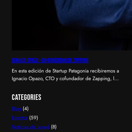
Ignacio Opazo – Co-Fundador de Zapping
En esta edición de Startup Patagonia recibiremos a
Ignacio Opazo, CTO y cofundador de Zapping, la
scale-up chilena que está cambiando la manera en
que América Latina ve televisión. ​Zapping nació
Categories
con una idea simple y potente: ofrecer una
Blog
(4)
experiencia de TV por internet fluida, sin
decodificadores ni contratos, y hoy suma más de
Eventos
(59)
600…
Noticias de la red
(8)