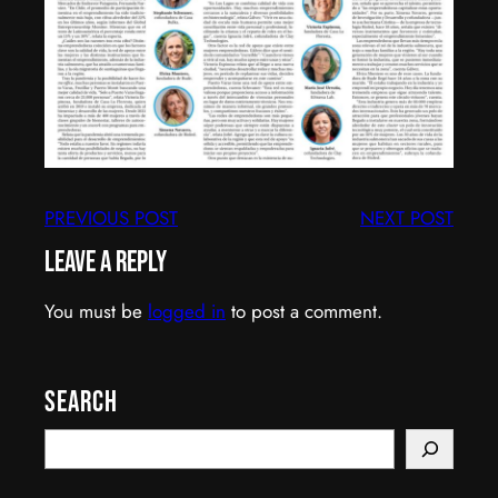
PREVIOUS POST
NEXT POST
Leave a Reply
You must be
logged in
to post a comment.
Search
S
e