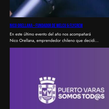
Nico Orellana – Fundador de Welcu & Flycrew
En este último evento del año nos acompañará
Nico Orellana, emprendedor chileno que decidió
no ser gerente, sino constructor de impacto.
Desde que en 2007 fundó Webprendedor (¡un
visionario!), evento que buscó dar visibilidad al
emprendimiento tecnológico en Chile, hasta
fundar Welcu, la primera empresa latinoamericana
acelerada por 500 Startups en Silicon Valley.