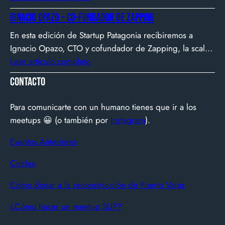
biotecnología, el emprendimiento y el entorno
Ignacio Opazo – Co-Fundador de Zapping
patagónico convergen para transformar ideas en
En esta edición de Startup Patagonia recibiremos a
impacto.
Ignacio Opazo, CTO y cofundador de Zapping, la scale-
up chilena que está cambiando la manera en que
Leer artículo completo
América Latina ve televisión. ​Zapping nació con una idea
Contacto
simple y potente: ofrecer una experiencia de TV por
internet fluida, sin decodificadores ni contratos, y hoy
Para comunicarte con un humano tienes que ir a los
suma más de 600…
meetups 😀 (o también por
Instagram
).
Eventos Anteriores
Circles
Cómo donar a la reconstrucción de Puerto Varas
¿Cómo hacer un meetup SUP?