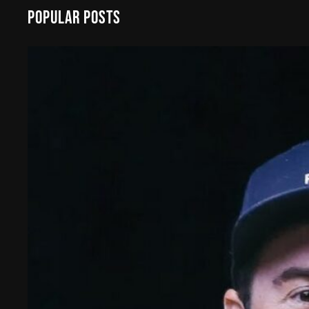
a
Popular Posts
r
c
h