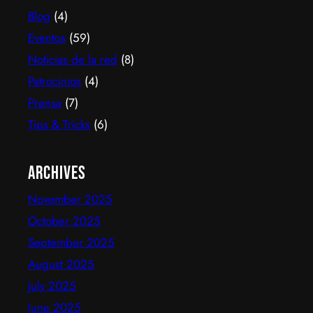
Blog
(4)
experiencia de TV por internet fluida, sin
decodificadores ni contratos, y hoy suma más de
Eventos
(59)
600…
Noticias de la red
(8)
Patrocinios
(4)
Prensa
(7)
Tips & Tricks
(6)
Archives
November 2025
October 2025
September 2025
August 2025
July 2025
June 2025