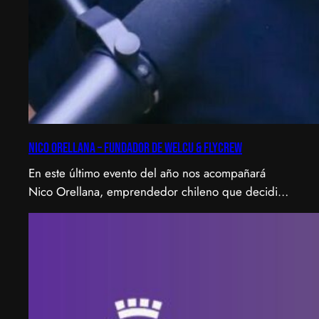
Nico Orellana – Fundador de Welcu & Flycrew
En este último evento del año nos acompañará
Nico Orellana, emprendedor chileno que decidió
no ser gerente, sino constructor de impacto.
Desde que en 2007 fundó Webprendedor (¡un
visionario!), evento que buscó dar visibilidad al
emprendimiento tecnológico en Chile, hasta
fundar Welcu, la primera empresa latinoamericana
acelerada por 500 Startups en Silicon Valley.