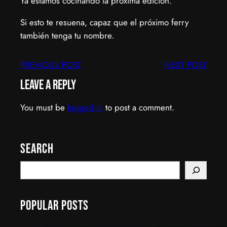
Ya estamos cocinando la próxima edición.
Si esto te resuena, capaz que el próximo ferry
también tenga tu nombre.
PREVIOUS POST
NEXT POST
Leave a Reply
You must be
logged in
to post a comment.
Search
S
e
a
Popular Posts
r
c