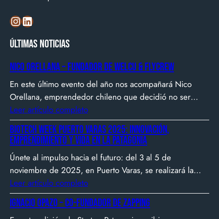
Instagram
LinkedIn
Últimas noticias
Nico Orellana – Fundador de Welcu & Flycrew
En este último evento del año nos acompañará Nico
Orellana, emprendedor chileno que decidió no ser
gerente, sino constructor de impacto. Desde que en
Leer artículo completo
2007 fundó Webprendedor (¡un visionario!), evento
Biotech Week Puerto Varas 2025: Innovación,
que buscó dar visibilidad al emprendimiento
emprendimiento y vida en la Patagonia
tecnológico en Chile, hasta fundar Welcu, la primera
Únete al impulso hacia el futuro: del 3 al 5 de
empresa latinoamericana acelerada por 500 Startups en
noviembre de 2025, en Puerto Varas, se realizará la
Silicon Valley.
Biotech Week Puerto Varas 2025 donde la
Leer artículo completo
biotecnología, el emprendimiento y el entorno
Ignacio Opazo – Co-Fundador de Zapping
patagónico convergen para transformar ideas en