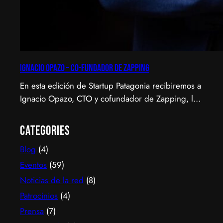
Ignacio Opazo – Co-Fundador de Zapping
En esta edición de Startup Patagonia recibiremos a
Ignacio Opazo, CTO y cofundador de Zapping, la
scale-up chilena que está cambiando la manera en
que América Latina ve televisión. ​Zapping nació
Categories
con una idea simple y potente: ofrecer una
Blog
(4)
experiencia de TV por internet fluida, sin
decodificadores ni contratos, y hoy suma más de
Eventos
(59)
600…
Noticias de la red
(8)
Patrocinios
(4)
Prensa
(7)