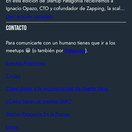
En esta edición de Startup Patagonia recibiremos a
impacto.
Ignacio Opazo, CTO y cofundador de Zapping, la scale-
up chilena que está cambiando la manera en que
Leer artículo completo
América Latina ve televisión. ​Zapping nació con una idea
Contacto
simple y potente: ofrecer una experiencia de TV por
internet fluida, sin decodificadores ni contratos, y hoy
Para comunicarte con un humano tienes que ir a los
suma más de 600…
meetups 😀 (o también por
Instagram
).
Eventos Anteriores
Circles
Cómo donar a la reconstrucción de Puerto Varas
¿Cómo hacer un meetup SUP?
Startup Patagonia En la Prensa
Logos