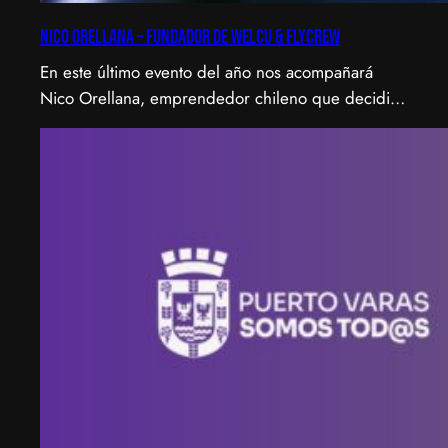
Nico Orellana – Fundador de Welcu & Flycrew
En este último evento del año nos acompañará
Nico Orellana, emprendedor chileno que decidió
no ser gerente, sino constructor de impacto.
Desde que en 2007 fundó Webprendedor (¡un
visionario!), evento que buscó dar visibilidad al
emprendimiento tecnológico en Chile, hasta
fundar Welcu, la primera empresa latinoamericana
acelerada por 500 Startups en Silicon Valley.