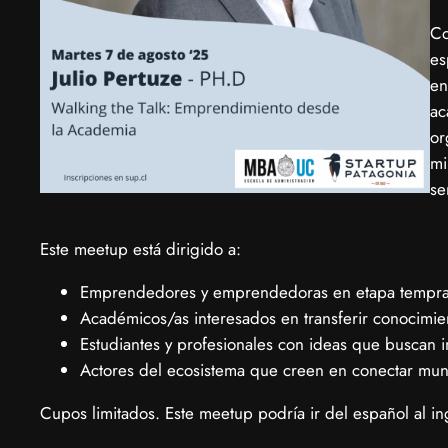
​C
es
en
ac
or
mi
se
​Este meetup está dirigido a:
​Emprendedores y emprendedoras en etapa tempra
​Académicos/as interesados en transferir conocimi
​Estudiantes y profesionales con ideas que buscan 
​Actores del ecosistema que creen en conectar mu
​Cupos limitados. Este meetup podría ir del español al ing