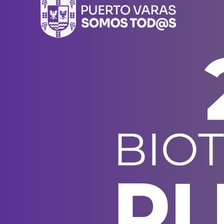
donde la biotecnología, el
emprendimiento y el entorno
patagónico convergen para
transformar ideas en impacto.