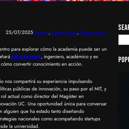
Sea
25/07/2025
Eventos
, 
Puerto Varas
, 
Temporada 3
S
e
uentro para explorar cómo la academia puede ser un
a
pañará
Julio Pertuzé
, ingeniero, académico y ex
Pop
r
 cómo convertir conocimiento en acción.
c
h
ulio nos compartirá su experiencia impulsando
líticas públicas de innovación, su paso por el MIT, y
 rol actual como director del Magíster en
novación UC. Una oportunidad única para conversar
n alguien que ha estado tanto diseñando
trategias nacionales como acompañando startups
sde la universidad.