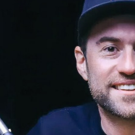
visionario!), evento que buscó dar
visibilidad al emprendimiento
tecnológico en Chile, hasta fundar
Welcu, la primera empresa
latinoamericana acelerada por 500
Startups en Silicon Valley.