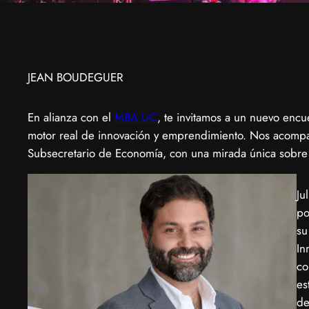
JEAN BOUDEGUER
En alianza con el
MBA UC
, te invitamos a un nuevo enc
motor real de innovación y emprendimiento. Nos acom
Subsecretario de Economía, con una mirada única sobre
​J
po
su
In
co
es
de