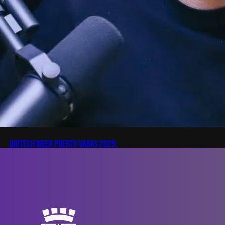
Biotech Week Puerto Varas 2025:
Innovación, emprendimiento y vida en
la Patagonia
Únete al impulso hacia el futuro:
del 3 al 5 de noviembre de 2025,
en Puerto Varas, se realizará la
Biotech Week Puerto Varas 2025