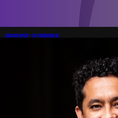
Ignacio Opazo – Co-Fundador de
Zapping
En esta edición de Startup
Patagonia recibiremos a Ignacio
Opazo, CTO y cofundador de
Zapping, la scale-up chilena que
está cambiando la manera en que
América Latina ve televisión. ​
Zapping nació con una idea simple
y potente: ofrecer una experiencia
de TV por internet fluida, sin
decodificadores ni contratos, y hoy