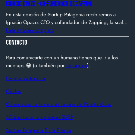
Ignacio Opazo – Co-Fundador de Zapping
patagónico convergen para transformar ideas en
En esta edición de Startup Patagonia recibiremos a
impacto.
Ignacio Opazo, CTO y cofundador de Zapping, la scale-
up chilena que está cambiando la manera en que
Leer artículo completo
América Latina ve televisión. ​Zapping nació con una idea
Contacto
simple y potente: ofrecer una experiencia de TV por
internet fluida, sin decodificadores ni contratos, y hoy
Para comunicarte con un humano tienes que ir a los
suma más de 600…
meetups 😀 (o también por
Instagram
).
Eventos Anteriores
Circles
Cómo donar a la reconstrucción de Puerto Varas
¿Cómo hacer un meetup SUP?
Startup Patagonia En la Prensa