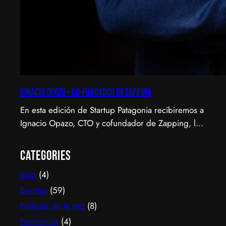
Ignacio Opazo – Co-Fundador de Zapping
En esta edición de Startup Patagonia recibiremos a
Ignacio Opazo, CTO y cofundador de Zapping, la
scale-up chilena que está cambiando la manera en
que América Latina ve televisión. ​Zapping nació
Categories
con una idea simple y potente: ofrecer una
Blog
(4)
experiencia de TV por internet fluida, sin
decodificadores ni contratos, y hoy suma más de
Eventos
(59)
600…
Noticias de la red
(8)
Patrocinios
(4)