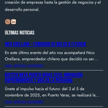
creación de empresas hasta la gestión de negocios y el
desarrollo personal.
Instagram
LinkedIn
Últimas noticias
Nico Orellana – Fundador de Welcu & Flycrew
En este último evento del año nos acompañará Nico
Orellana, emprendedor chileno que decidió no ser
gerente, sino constructor de impacto. Desde que en
Leer artículo completo
2007 fundó Webprendedor (¡un visionario!), evento
Biotech Week Puerto Varas 2025: Innovación,
que buscó dar visibilidad al emprendimiento
emprendimiento y vida en la Patagonia
tecnológico en Chile, hasta fundar Welcu, la primera
Únete al impulso hacia el futuro: del 3 al 5 de
empresa latinoamericana acelerada por 500 Startups en
noviembre de 2025, en Puerto Varas, se realizará la
Silicon Valley.
Biotech Week Puerto Varas 2025 donde la
Leer artículo completo
biotecnología, el emprendimiento y el entorno