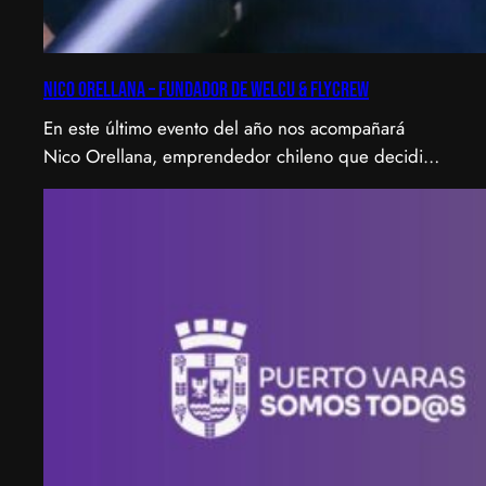
Nico Orellana – Fundador de Welcu & Flycrew
En este último evento del año nos acompañará
Nico Orellana, emprendedor chileno que decidió
no ser gerente, sino constructor de impacto.
Desde que en 2007 fundó Webprendedor (¡un
visionario!), evento que buscó dar visibilidad al
emprendimiento tecnológico en Chile, hasta
fundar Welcu, la primera empresa latinoamericana
acelerada por 500 Startups en Silicon Valley.