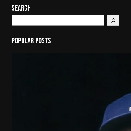
Search
S
e
a
Popular Posts
r
c
h