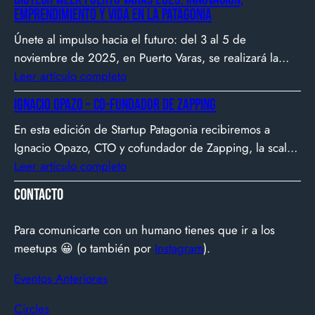
que buscó dar visibilidad al emprendimiento
emprendimiento y vida en la Patagonia
tecnológico en Chile, hasta fundar Welcu, la primera
Únete al impulso hacia el futuro: del 3 al 5 de
empresa latinoamericana acelerada por 500 Startups en
noviembre de 2025, en Puerto Varas, se realizará la
Silicon Valley.
Biotech Week Puerto Varas 2025 donde la
Leer artículo completo
biotecnología, el emprendimiento y el entorno
Ignacio Opazo – Co-Fundador de Zapping
patagónico convergen para transformar ideas en
En esta edición de Startup Patagonia recibiremos a
impacto.
Ignacio Opazo, CTO y cofundador de Zapping, la scale-
up chilena que está cambiando la manera en que
Leer artículo completo
América Latina ve televisión. ​Zapping nació con una idea
Contacto
simple y potente: ofrecer una experiencia de TV por
internet fluida, sin decodificadores ni contratos, y hoy
Para comunicarte con un humano tienes que ir a los
suma más de 600…
meetups 😀 (o también por
Instagram
).
Eventos Anteriores
Circles