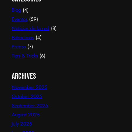
con una idea simple y potente: ofrecer una
Blog
(4)
experiencia de TV por internet fluida, sin
decodificadores ni contratos, y hoy suma más de
Eventos
(59)
600…
Noticias de la red
(8)
Patrocinios
(4)
Prensa
(7)
Tips & Tricks
(6)
Archives
November 2025
October 2025
September 2025
August 2025
July 2025