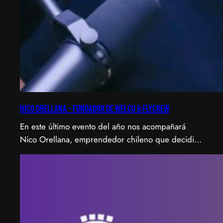
Nico Orellana – Fundador de Welcu & Flycrew
En este último evento del año nos acompañará
Nico Orellana, emprendedor chileno que decidió
no ser gerente, sino constructor de impacto.
Desde que en 2007 fundó Webprendedor (¡un
visionario!), evento que buscó dar visibilidad al
emprendimiento tecnológico en Chile, hasta
fundar Welcu, la primera empresa latinoamericana
acelerada por 500 Startups en Silicon Valley.