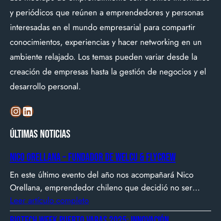
y periódicos que reúnen a emprendedores y personas
interesadas en el mundo empresarial para compartir
conocimientos, experiencias y hacer networking en un
ambiente relajado. Los temas pueden variar desde la
creación de empresas hasta la gestión de negocios y el
desarrollo personal.
Instagram
LinkedIn
Últimas noticias
Nico Orellana – Fundador de Welcu & Flycrew
En este último evento del año nos acompañará Nico
Orellana, emprendedor chileno que decidió no ser
gerente, sino constructor de impacto. Desde que en
Leer artículo completo
2007 fundó Webprendedor (¡un visionario!), evento
Biotech Week Puerto Varas 2025: Innovación,